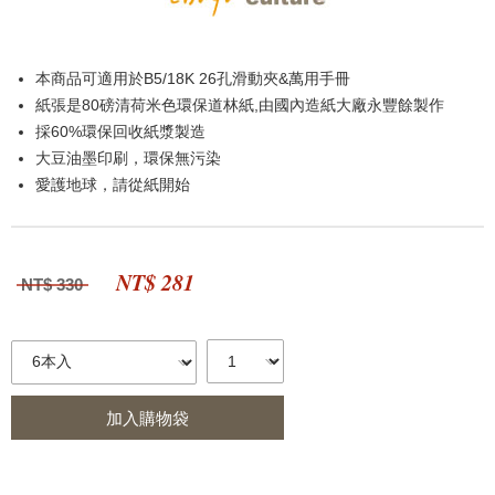
本商品可適用於B5/18K 26孔滑動夾&萬用手冊
紙張是80磅清荷米色環保道林紙,由國內造紙大廠永豐餘製作
採60%環保回收紙漿製造
大豆油墨印刷，環保無污染
愛護地球，請從紙開始
NT$ 281
NT$ 330
加入購物袋