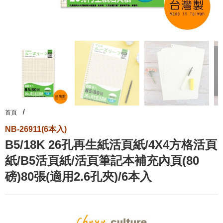
首頁
NB-26911(6本入)
B5/18K 26孔再生紙活頁紙/4X4方格活頁
紙/B5活頁紙/活頁筆記本補充內頁(80
磅)80張(適用2.6孔夾)/6本入