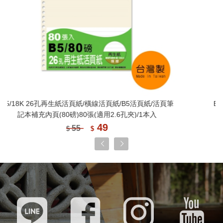
B5/18K 26孔萬用手冊內頁/開會記錄活頁紙/26孔活頁
紙/B5活頁紙/活頁筆記本補充內頁(適用26孔夾)
25
28
$
$