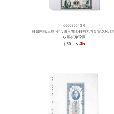
00007004GR
鈔票內頁/三格(小)/5張入/集鈔冊補充內頁/紀念鈔/鈔
收藏/紙幣珍藏
45
50
$
$