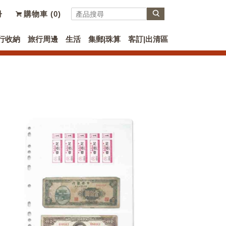
冊
購物車 (
0
)
行收納
旅行周邊
生活
集郵|珠算
客訂|出清區