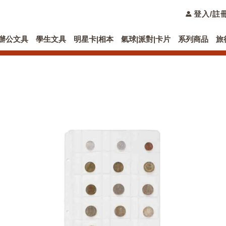
登入/註
辦公文具
學生文具
明星卡|相本
氣球|派對|卡片
系列商品
旅