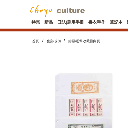
特惠
新品
日誌|萬用手冊
書衣手作
筆記本
首頁
集郵|珠算
鈔票/硬幣收藏冊內頁