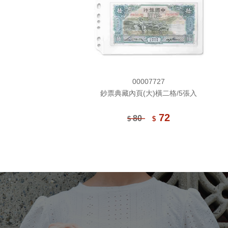
00007727
鈔票典藏內頁(大)橫二格/5張入
72
80
$
$