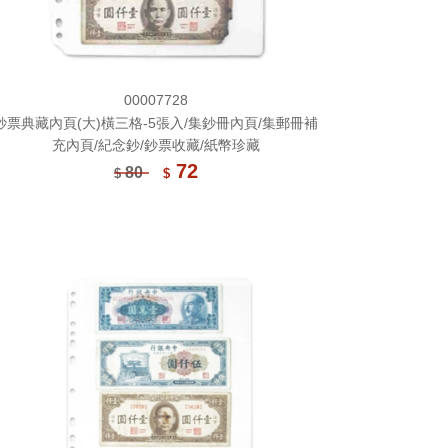
00007728
鈔票典藏內頁(大)橫三格-5張入/集鈔冊內頁/集郵冊補
充內頁/紀念鈔/鈔票收藏/紙幣珍藏
72
80
$
$