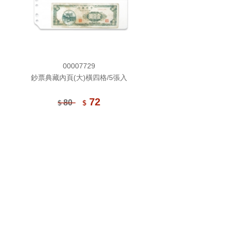
00007729
鈔票典藏內頁(大)橫四格/5張入
72
80
$
$