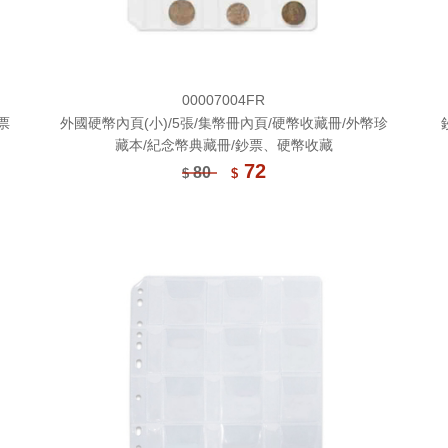
00007004FR
票
外國硬幣內頁(小)/5張/集幣冊內頁/硬幣收藏冊/外幣珍
藏本/紀念幣典藏冊/鈔票、硬幣收藏
72
80
$
$