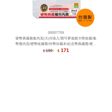
00007759
硬幣典藏雅集內頁(大)/5張入/寶可夢遊戲卡匣收藏/集
幣冊內頁/硬幣收藏冊/外幣珍藏本/紀念幣典藏冊/硬幣
收藏
171
190
$
$