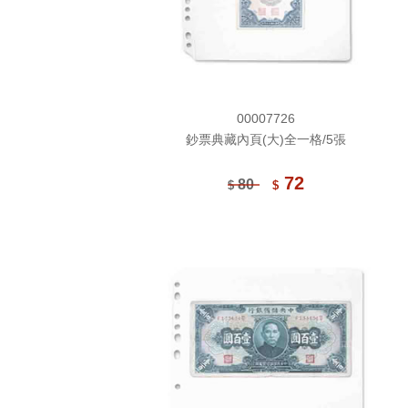
00007726
鈔票典藏內頁(大)全一格/5張
72
80
$
$