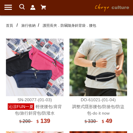
首頁
旅行收納
護照長夾．防竊隨身斜背袋．腰包
SN-20077-(01-03)
DO-61021-(01-04)
沁涼FUN一夏
輕便腰包/肩背
調整式隱形腰包/防搶包/防盜
包/旅行斜背包/防潑水
包-do it now
139
49
200
330
$
$
$
$