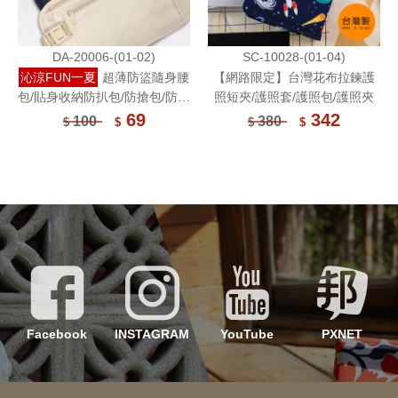
DA-20006-(01-02)
SC-10028-(01-04)
沁涼FUN一夏
超薄防盜隨身腰
【網路限定】台灣花布拉鍊護
包/貼身收納防扒包/防搶包/防盜
照短夾/護照套/護照包/護照夾
包/出國旅遊重要物品隨身包
69
342
100
380
$
$
$
$
k
INSTAGRAM
YouTube
PXNET
WEIBO