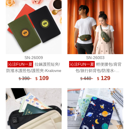
SN-26009
SN-26003
沁涼FUN一夏
拉鍊護照短夾/
沁涼FUN一夏
輕便腰包/肩背
防潑水護照包/護照夾-Kralovne
包/旅行斜背包/防潑水-
Kralovne
109
129
390
440
$
$
$
$