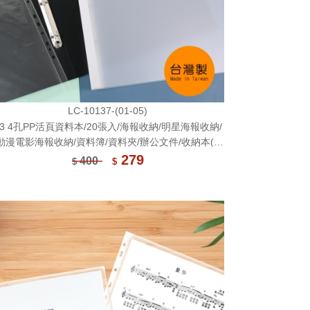
LC-10137-(01-05)
A3 4孔PP活頁資料本/20張入/海報收納/明星海報收納/
動漫電影海報收納/資料簿/資料夾/辦公文件/收納本(1
本)※宅配出貨※
279
400
$
$