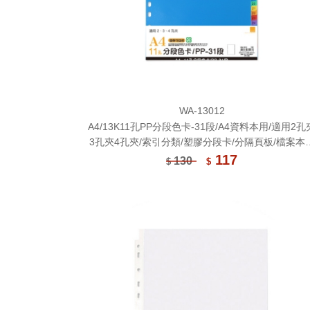
WA-13012
A4/13K11孔PP分段色卡-31段/A4資料本用/適用2孔
3孔夾4孔夾/索引分類/塑膠分段卡/分隔頁板/檔案本
隔卡
117
130
$
$