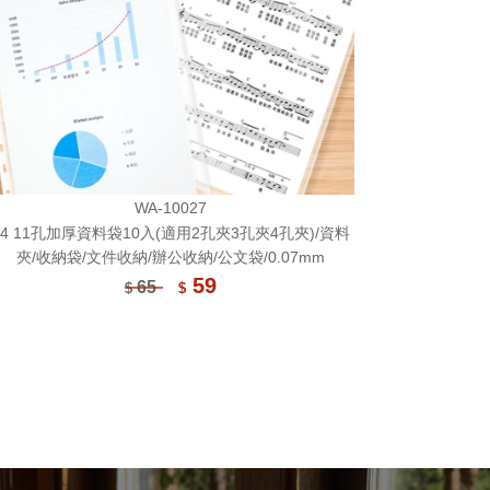
WA-10027
B4 11孔加厚資料袋10入(適用2孔夾3孔夾4孔夾)/資料
夾/收納袋/文件收納/辦公收納/公文袋/0.07mm
59
65
$
$