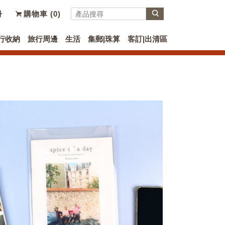
冊
購物車 (
0
)
行收納
旅行周邊
生活
集郵|珠算
客訂|出清區