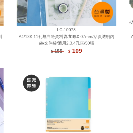
LC-10078
料
A4/13K 11孔無白邊資料袋/加厚0.07mm/活頁透明內
袋/文件袋/適用2.3.4孔夾/50張
109
155
$
$