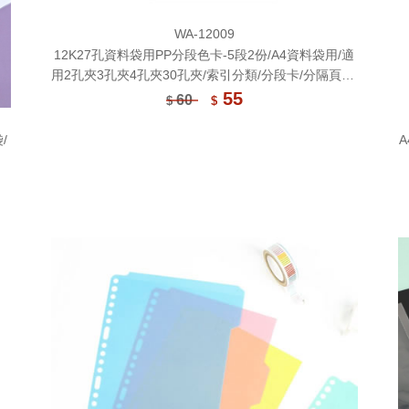
WA-12009
12K27孔資料袋用PP分段色卡-5段2份/A4資料袋用/適
用2孔夾3孔夾4孔夾30孔夾/索引分類/分段卡/分隔頁板/
半透明/檔案本分隔卡/文件分類/辦公收納
55
60
$
$
/
A