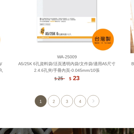
WA-25009
/
A5/25K 6孔資料袋/活頁透明內袋/文件袋/適用A5尺寸
入
2.4.6孔夾/手冊內頁-0.045mm/10張
23
25
$
$
1
2
3
4