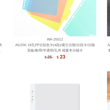
WA-25012
夾
A5/25K 18孔PP分段色卡(4段)/索引分類/分段卡/分隔
分
頁板/耐用/半透明/孔夾 檔案本分隔卡
23
25
$
$