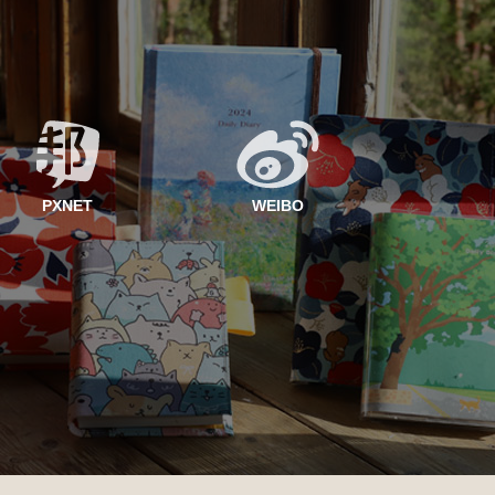
PXNET
WEIBO