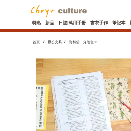
特惠
新品
日誌|萬用手冊
書衣手作
筆記本
首頁
辦公文具
資料袋︱分段色卡