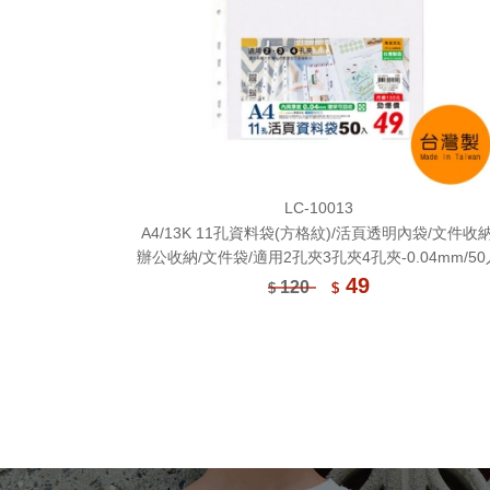
LC-10013
A4/13K 11孔資料袋(方格紋)/活頁透明內袋/文件收納
辦公收納/文件袋/適用2孔夾3孔夾4孔夾-0.04mm/50
49
120
$
$