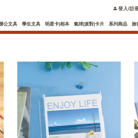
登入/註
辦公文具
學生文具
明星卡|相本
氣球|派對|卡片
系列商品
旅