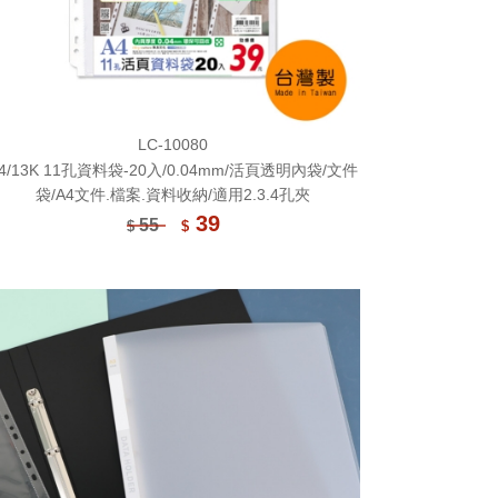
LC-10080
4/13K 11孔資料袋-20入/0.04mm/活頁透明內袋/文件
袋/A4文件.檔案.資料收納/適用2.3.4孔夾
39
55
$
$