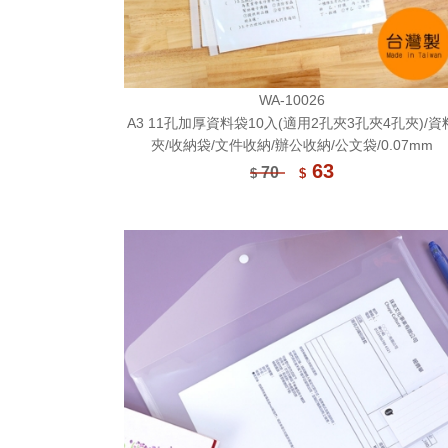
WA-10026
A3 11孔加厚資料袋10入(適用2孔夾3孔夾4孔夾)/資
夾/收納袋/文件收納/辦公收納/公文袋/0.07mm
63
70
$
$