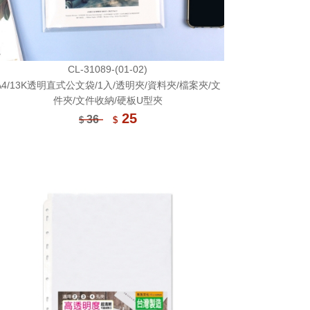
CL-31089-(01-02)
A4/13K透明直式公文袋/1入/透明夾/資料夾/檔案夾/文
件夾/文件收納/硬板U型夾
25
36
$
$