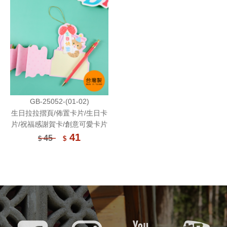
GB-25052-(01-02)
生日拉拉摺頁/佈置卡片/生日卡
片/祝福感謝賀卡/創意可愛卡片
41
45
$
$