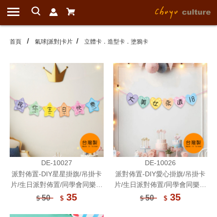
首頁
氣球|派對|卡片
立體卡．造型卡．塗鴉卡
DE-10027
DE-10026
派對佈置-DIY星星掛旗/吊掛卡
派對佈置-DIY愛心掛旗/吊掛卡
片/生日派對佈置/同學會同樂會
片/生日派對佈置/同學會同樂會
裝飾/紀念日節日聚會佈置
裝飾/紀念日節日聚會佈置
35
35
50
50
$
$
$
$