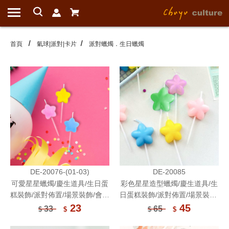
首頁
氣球|派對|卡片
派對蠟燭．生日蠟燭
DE-20076-(01-03)
DE-20085
可愛星星蠟燭/慶生道具/生日蛋
彩色星星造型蠟燭/慶生道具/生
糕裝飾/派對佈置/場景裝飾/會場
日蛋糕裝飾/派對佈置/場景裝飾/
佈置
會場佈置
23
45
33
65
$
$
$
$