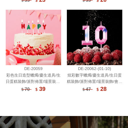
33
33
$
$
$
$
DE-20059
DE-20062-(01-10)
彩色生日造型蠟燭/慶生道具/生
炫彩數字蠟燭/慶生道具/生日蛋
日蛋糕裝飾/派對佈置/場景裝飾/
糕裝飾/派對佈置/場景裝飾/會場
會場佈置
佈置
39
28
70
47
$
$
$
$