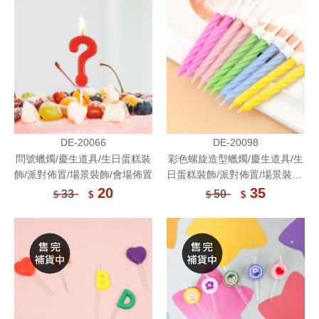
DE-20066
DE-20098
問號蠟燭/慶生道具/生日蛋糕裝
彩色螺旋造型蠟燭/慶生道具/生
飾/派對佈置/場景裝飾/會場佈置
日蛋糕裝飾/派對佈置/場景裝飾/
會場佈置
20
35
33
50
$
$
$
$