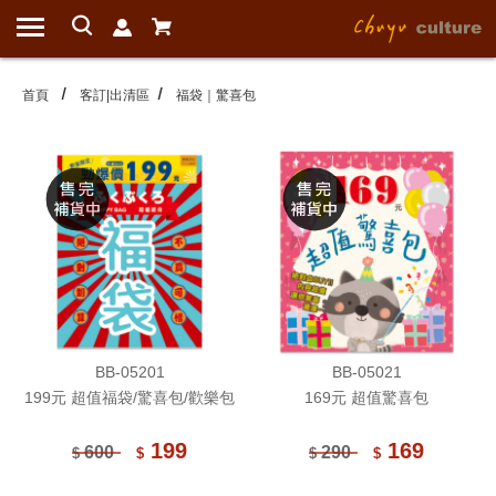
首頁
客訂|出清區
福袋｜驚喜包
BB-05201
BB-05021
199元 超值福袋/驚喜包/歡樂包
169元 超值驚喜包
199
169
600
290
$
$
$
$