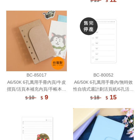
13
$
$
BC-85017
BC-80052
A6/50K 6孔萬用手冊內頁/牛皮
A6/50K 6孔萬用手冊內/無時效
摺頁/活頁本補充內頁/手帳本配
性自填式週計劃活頁紙/6孔活頁
件/雙面收納功能/牛皮筆記L夾
紙/A6活頁紙/活頁筆記本補充內
9
15
10
18
$
$
$
$
頁/手帳內頁(80磅)20張(適用6
孔夾)