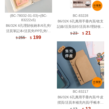
(BC-78032-01-03)+(BC-
BC-83228
83222x5)
B6/32K 6孔萬用手冊內頁/收支
B6/32K 6孔理財收納本/6孔夾/
記錄/活頁信封/活頁本/理財收納
活頁筆記本/活頁夾/PP孔夾/活
本/記帳本/收支紀錄本
21
23
$
$
頁本/理財收納本/鈔票收納/記帳
199
255
$
$
本
BC-83217
B6/32K 6孔萬用手冊內頁/牛皮
摺頁/活頁本補充內頁/手帳本配
件/雙面收納功能/牛皮筆記L夾
12