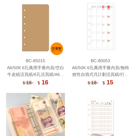
BC-85015
BC-80053
A6/50K 6孔萬用手冊內頁/空白
A6/50K 6孔萬用手冊內頁/無時
牛皮紙活頁紙/6孔活頁紙/A6活
效性自填式月計劃活頁紙/行事
頁紙/活頁筆記本補充內頁/手帳
曆/6孔活頁紙/A6活頁紙/活頁筆
16
15
18
18
$
$
$
$
內頁(80磅)20張(適用6孔夾)
記本補充內頁/手帳內頁(80
磅)20張(適用6孔夾)