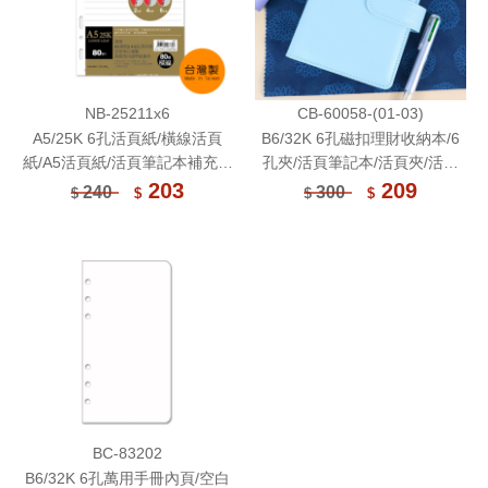
NB-25211x6
CB-60058-(01-03)
A5/25K 6孔活頁紙/橫線活頁
B6/32K 6孔磁扣理財收納本/6
紙/A5活頁紙/活頁筆記本補充內
孔夾/活頁筆記本/活頁夾/活頁
頁/萬用手冊內頁/手帳內頁(80
本/理財收納本/鈔票收納/記帳
203
209
240
300
$
$
$
$
磅)80張(適用2.4.6孔夾)/6本入
本/收支紀錄本
BC-83202
B6/32K 6孔萬用手冊內頁/空白