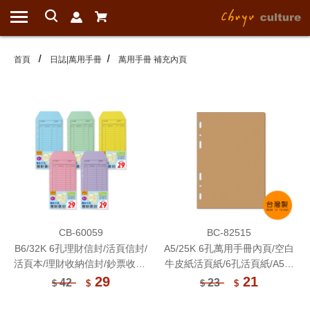
首頁
日誌|萬用手冊
萬用手冊 補充內頁
CB-60059
BC-82515
B6/32K 6孔理財信封/活頁信封/
A5/25K 6孔萬用手冊內頁/空白
活頁本/理財收納信封/鈔票收納/
牛皮紙活頁紙/6孔活頁紙/A5活
記帳信封袋/收支紀錄袋
頁紙/活頁筆記本補充內頁/手帳
29
21
42
23
$
$
$
$
內頁(80磅)20張(適用2.4.6孔
夾)