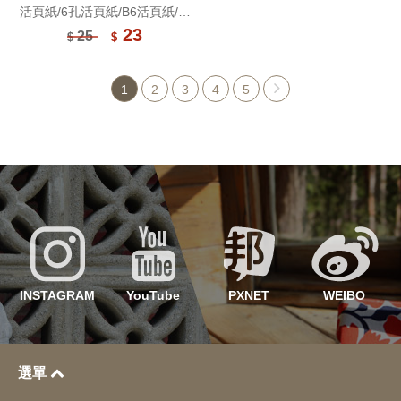
活頁紙/6孔活頁紙/B6活頁紙/活
頁筆記本補充內頁/手帳內頁(80
23
25
$
$
磅)40張(適用6孔夾)
1
2
3
4
5
INSTAGRAM
YouTube
PXNET
WEIBO
選單