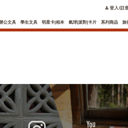
登入/註
辦公文具
學生文具
明星卡|相本
氣球|派對|卡片
系列商品
旅