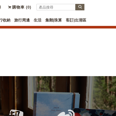
冊
購物車 (
0
)
行收納
旅行周邊
生活
集郵|珠算
客訂|出清區