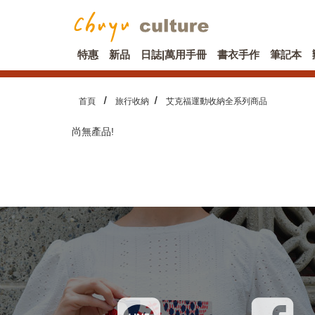
特惠
新品
日誌|萬用手冊
書衣手作
筆記本
首頁
旅行收納
艾克福運動收納全系列商品
尚無產品!