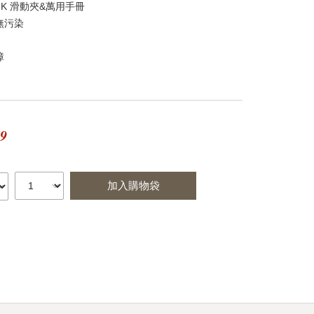
8K 滑動夾&萬用手冊
無污染
障
79
加入購物袋
st
itter