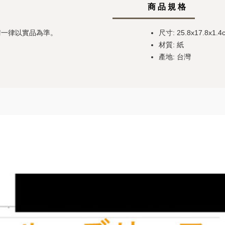
商 品 規 格
請一律以實品為準。
尺寸: 25.8x17.8x1.4
材質: 紙
產地: 台灣