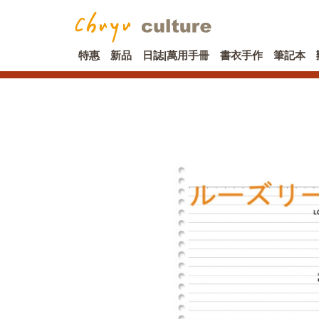
特惠
新品
日誌|萬用手冊
書衣手作
筆記本