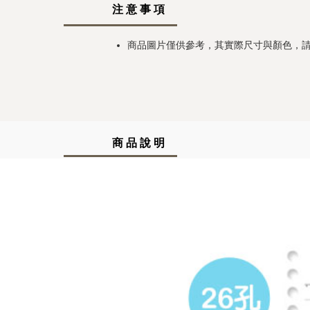
注 意 事 項
商品圖片僅供參考，其實際尺寸與顏色，
商 品 說 明