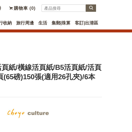
冊
購物車 (
0
)
行收納
旅行周邊
生活
集郵|珠算
客訂|出清區
6孔活頁紙/橫線活頁紙/B5活頁紙/活頁
65磅)150張(適用26孔夾)/6本