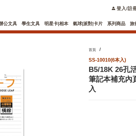
登入/註
辦公文具
學生文具
明星卡|相本
氣球|派對|卡片
系列商品
旅
首頁
SS-10010(6本入)
B5/18K 2
筆記本補充內頁(
入