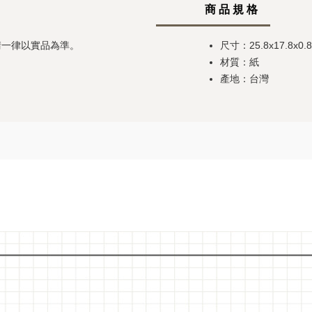
商 品 規 格
請一律以實品為準。
尺寸：25.8x17.8x0.
材質：紙
產地：台灣