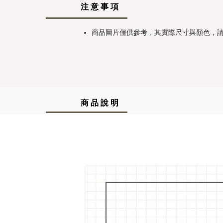
注 意 事 項
商品圖片僅供參考，其實際尺寸與顏色，
商 品 說 明