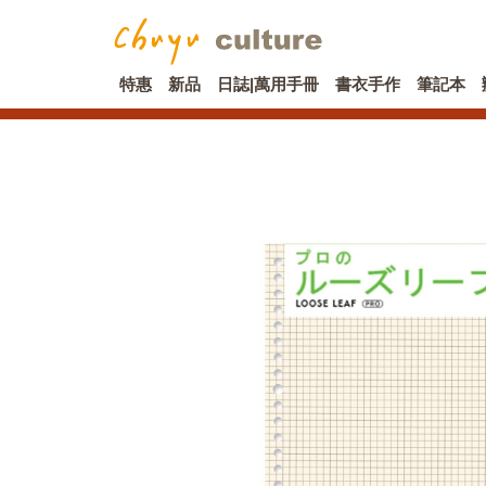
特惠
新品
日誌|萬用手冊
書衣手作
筆記本