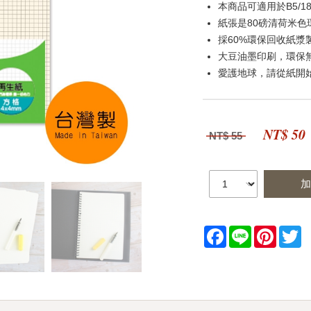
本商品可適用於B5/1
紙張是80磅清荷米色
採60%環保回收紙漿
大豆油墨印刷，環保
愛護地球，請從紙開
NT$ 50
NT$ 55
加
Facebook
Line
Pintere
Tw