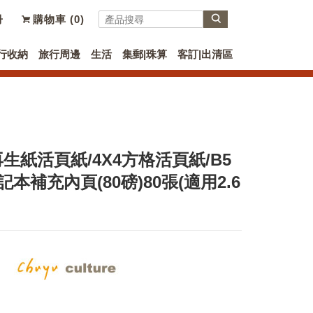
冊
購物車 (
0
)
行收納
旅行周邊
生活
集郵|珠算
客訂|出清區
6孔再生紙活頁紙/4X4方格活頁紙/B5
本補充內頁(80磅)80張(適用2.6