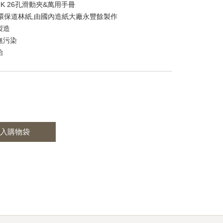
8K 26孔滑動夾&萬用手冊
環保道林紙,由國內造紙大廠永豐餘製作
製造
無污染
始
入購物袋
st
itter