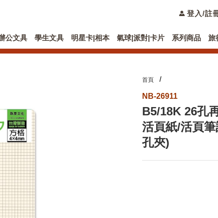
登入/註
辦公文具
學生文具
明星卡|相本
氣球|派對|卡片
系列商品
旅
首頁
NB-26911
B5/18K 2
活頁紙/活頁筆記
孔夾)