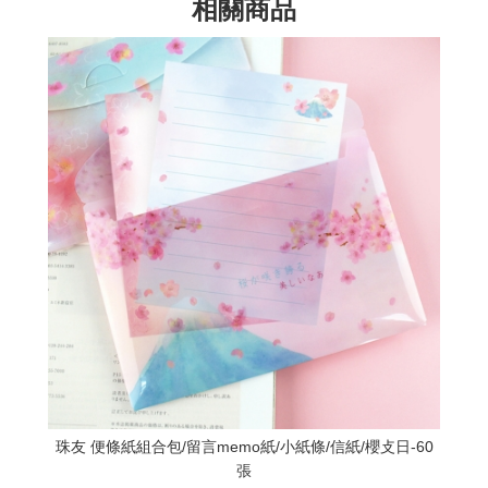
相關商品
珠友 便條紙組合包/留言memo紙/小紙條/信紙/櫻攴日-60
張