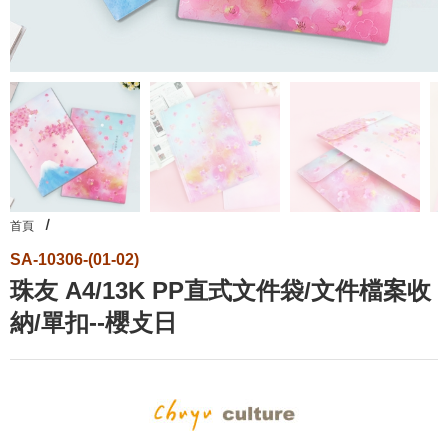
首頁
SA-10306-(01-02)
珠友 A4/13K PP直式文件袋/文件檔案收
納/單扣--櫻攴日