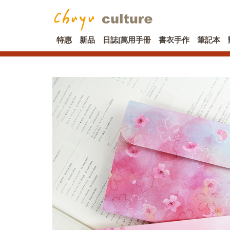
特惠
新品
日誌|萬用手冊
書衣手作
筆記本