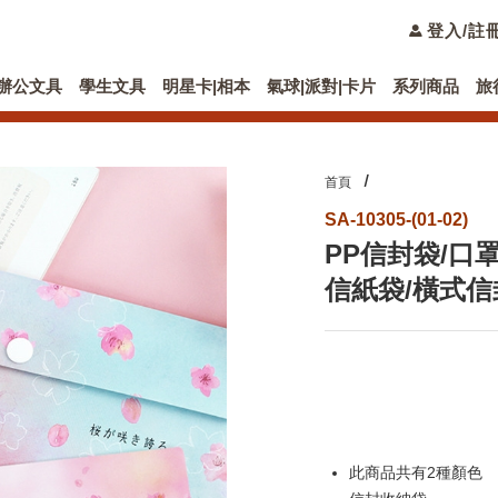
登入/註
辦公文具
學生文具
明星卡|相本
氣球|派對|卡片
系列商品
旅
首頁
SA-10305-(01-02)
PP信封袋/口
信紙袋/橫式信
此商品共有2種顏色