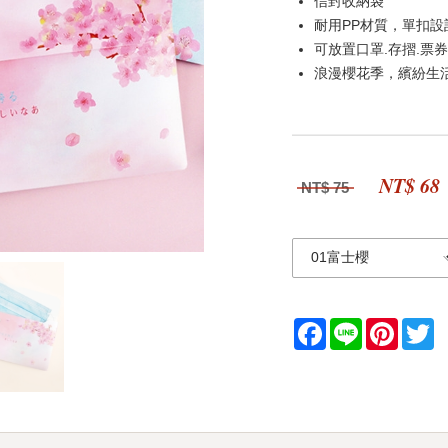
信封收納袋
耐用PP材質，單扣設
可放置口罩.存摺.票
浪漫櫻花季，繽紛生
NT$ 68
NT$ 75
Facebook
Line
Pintere
Tw