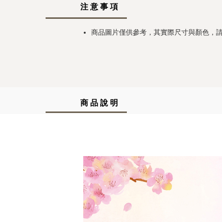
注 意 事 項
商品圖片僅供參考，其實際尺寸與顏色，
商 品 說 明