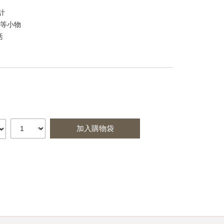
計
券等小物
活
加入購物袋
st
itter