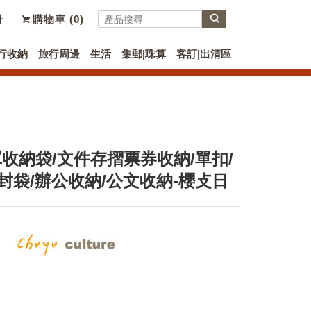
冊
購物車 (
0
)
行收納
旅行周邊
生活
集郵|珠算
客訂|出清區
罩收納袋/文件存摺票券收納/單扣/
封袋/辦公收納/公文收納-櫻攴日