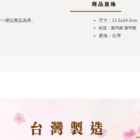
商 品 規 格
請一律以實品為準。
尺寸：11.5x24.5cm
材質：聚丙烯.聚甲醛
產地：台灣