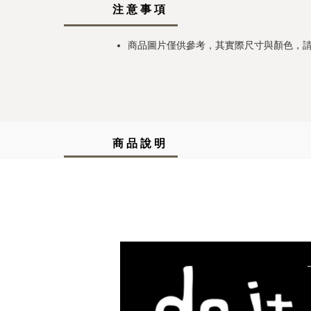
注 意 事 項
商品圖片僅供參考，其實際尺寸與顏色，
商 品 說 明