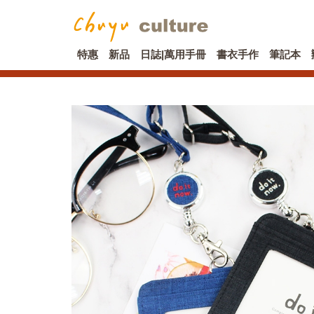
特惠
新品
日誌|萬用手冊
書衣手作
筆記本