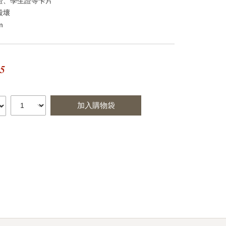
證、學生證等卡片
毀壞
m
15
加入購物袋
st
itter