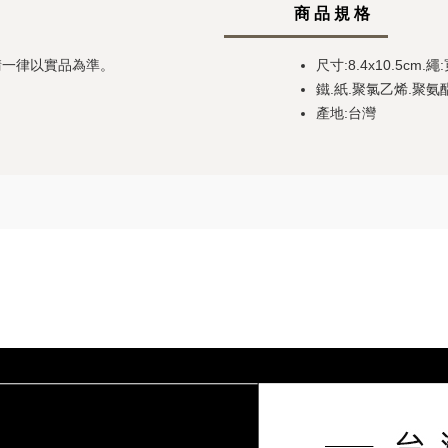
商 品 規 格
請一律以實品為準。
尺寸:8.4x10.5cm.
鐵.紙.聚氯乙烯.聚氨
產地:台灣