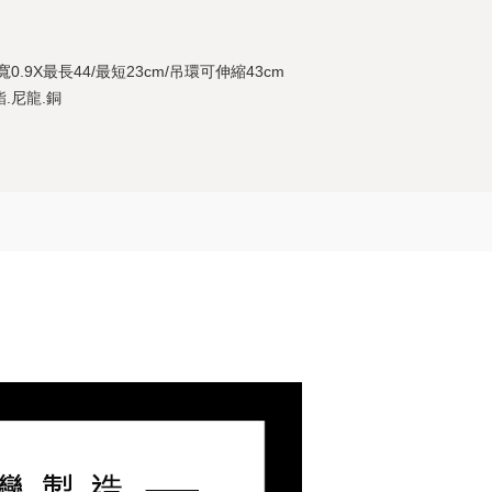
繩:寬0.9X最長44/最短23cm/吊環可伸縮43cm
酯.尼龍.銅