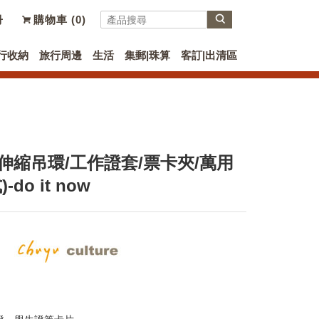
冊
購物車 (
0
)
行收納
旅行周邊
生活
集郵|珠算
客訂|出清區
伸縮吊環/工作證套/票卡夾/萬用
do it now