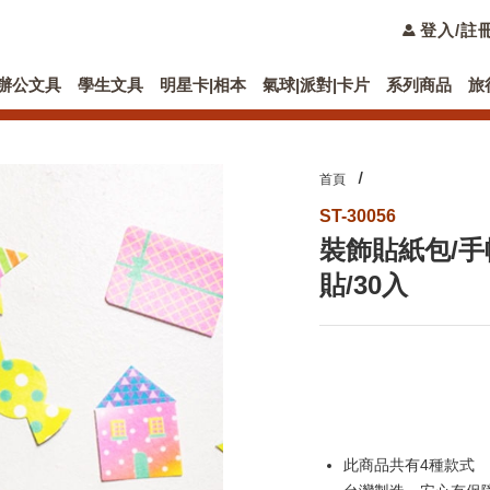
登入/註
辦公文具
學生文具
明星卡|相本
氣球|派對|卡片
系列商品
旅
首頁
ST-30056
裝飾貼紙包/手
貼/30入
此商品共有4種款式