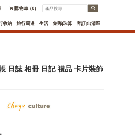
冊
購物車 (
0
)
行收納
旅行周邊
生活
集郵|珠算
客訂|出清區
帳 日誌 相冊 日記 禮品 卡片裝飾