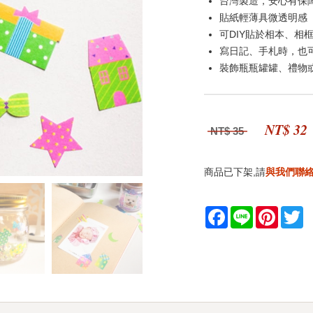
台灣製造，安心有保
貼紙輕薄具微透明感
可DIY貼於相本、相
寫日記、手札時，也
裝飾瓶瓶罐罐、禮物或
NT$ 32
NT$ 35
商品已下架,請
與我們聯
Facebook
Line
Pintere
Tw