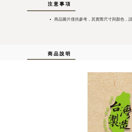
注 意 事 項
商品圖片僅供參考，其實際尺寸與顏色，
商 品 說 明