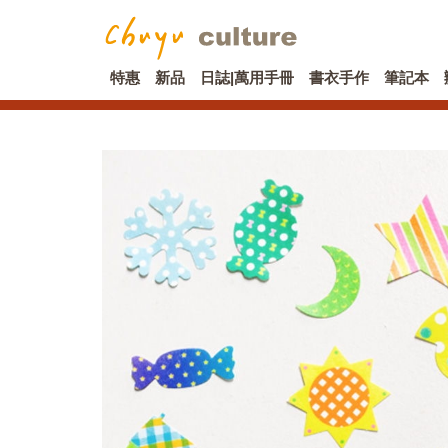
特惠
新品
日誌|萬用手冊
書衣手作
筆記本