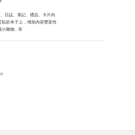
障
框、日誌、筆記、禮品、卡片內
可貼於本子上，增加內容豐富性
小雜物...等
絡
!!
st
itter