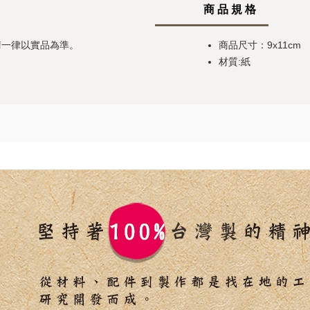
商 品 規 格
請一律以實品為準。
商品尺寸：9x11cm
材質:紙