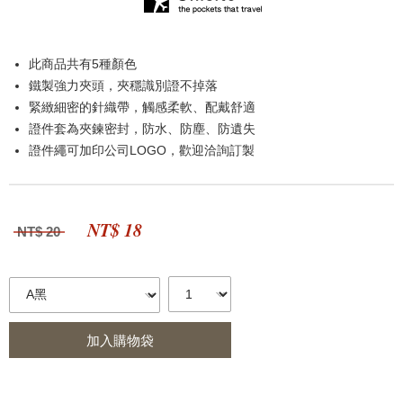
此商品共有5種顏色
鐵製強力夾頭，夾穩識別證不掉落
緊緻細密的針織帶，觸感柔軟、配戴舒適
證件套為夾鍊密封，防水、防塵、防遺失
證件繩可加印公司LOGO，歡迎洽詢訂製
NT$ 18
NT$ 20
加入購物袋