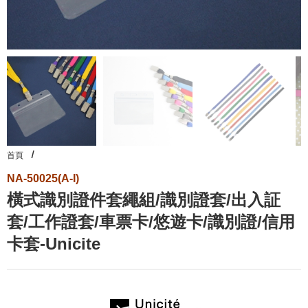
首頁
NA-50025(A-I)
橫式識別證件套繩組/識別證套/出入証
套/工作證套/車票卡/悠遊卡/識別證/信用
卡套-Unicite