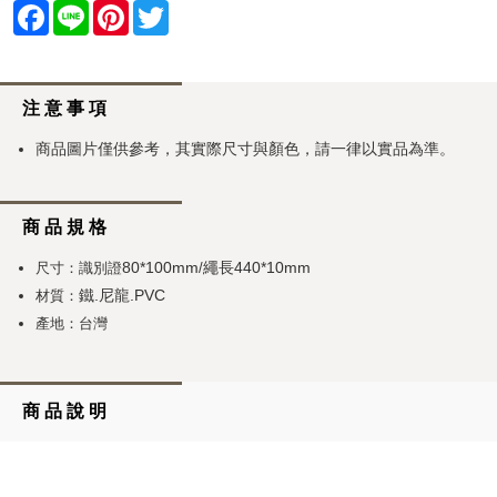
Facebook
Line
Pinterest
Twitter
注 意 事 項
商品圖片僅供參考，其實際尺寸與顏色，請一律以實品為準。
商 品 規 格
80*100mm
繩長440*10mm
尺寸：識別證
/
鐵.尼龍.PVC
材質：
產地：台灣
商 品 說 明