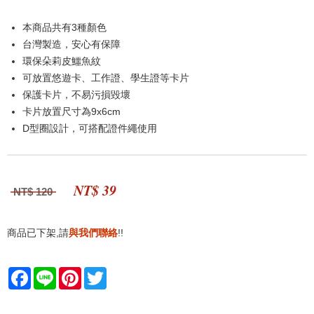
本商品共有3種顏色
台灣製造，安心有保障
環保朵莉皮鱷魚紋
可放置悠遊卡、工作證、學生證等卡片
保護卡片，不易污損毀壞
卡片放置尺寸為9x6cm
D型圈設計，可搭配證件繩使用
NT$ 39
NT$ 120
商品已下架,請
與我們聯絡
!!
Facebook
Line
Pinterest
Twitter