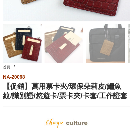
首頁
NA-20068
【促銷】萬用票卡夾/環保朵莉皮/鱷魚
紋/識別證/悠遊卡/票卡夾/卡套/工作證套