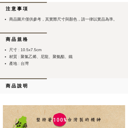
注 意 事 項
商品圖片僅供參考，其實際尺寸與顏色，請一律以實品為準。
商 品 規 格
尺寸 : 10.5x7.5cm
材質 : 聚氯乙烯、尼龍、聚氨酯、鐵
產地 : 台灣
商 品 說 明