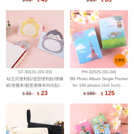
70
95
$
$
$
$
ST-30131-(01-03)
PH-32025-(01-04)
站立式便利貼/造型便利貼/便條
B6 Photo Album Single Pocket
紙/便籤本/創意便條本/N次貼/黏
for 100 photos (4x6 Inch) or
貼備忘錄/創意書籤/手帳素材
Postcards 50 Sheets
23
125
33
180
$
$
$
$