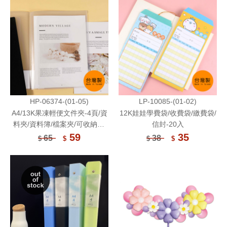
HP-06374-(01-05)
LP-10085-(01-02)
A4/13K果凍輕便文件夾-4頁/資
12K娃娃學費袋/收費袋/繳費袋/
料夾/資料簿/檔案夾/可收納A3
信封-20入
文件/文書收納
59
35
65
38
$
$
$
$