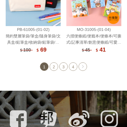
PB-61005-(01-02)
MO-31005-(01-04)
簡約雙層筆袋/筆盒/隨身筆袋/文
六摺便條紙/便籤本/便條本/可撕
具盒/鉛筆盒/收納袋/鉛筆袋/學
式/記事清單/創意便條紙/可愛卡
生筆袋/文具收納/學生文具/拉鍊
通-120張
69
41
100
45
$
$
$
$
包
1
2
3
4