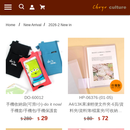
Home
New Arrival
2026-2 New in
DO-60012
HP-06376-(01-05)
手機收納袋(可滑/小)-do it now/
A4/13K果凍輕便文件夾-6頁/資
手機套/手機包/手機保護套
料夾/資料簿/檔案夾/可收納A3
文件/文書收納
29
72
280
80
$
$
$
$