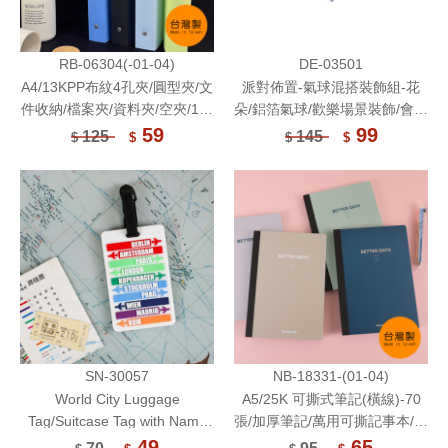
RB-06304(-01-04)
DE-03501
A4/13KPP布紋4孔夾/圓型夾/文
派對佈置-氣球混搭裝飾組-花
件收納/檔案夾/資料夾/空夾/1本
朵/鋁箔氣球/歡樂場景裝飾/會場
入
佈置/生日佈置/派對佈置/婚禮佈
59
99
125
145
$
$
$
$
置
SN-30057
NB-18331-(01-04)
World City Luggage
A5/25K 可撕式筆記(橫線)-70
Tag/Suitcase Tag with Name
張/加厚筆記/萬用可撕記事本/側
Card/Baggage Tag
翻筆記/定頁筆記
49
65