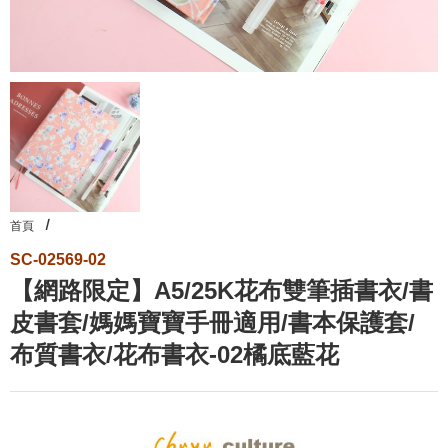
首頁
SC-02569-02
【網路限定】A5/25K花布雙筆插書衣/書
皮書套/媽媽寶寶手冊適用/書本保護套/
布質書衣/花布書衣-02橘底藍花