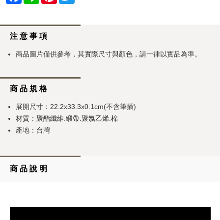
注 意 事 項
商品圖片僅供參考，其實際尺寸與顏色，請一律以實品為準。
商 品 規 格
展開尺寸：22.2x33.3x0.1cm(不含筆插)
材質：聚酯纖維.緞帶.聚氯乙烯.棉
產地：台灣
商 品 說 明