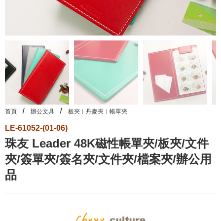
首頁
辦公文具
板夾︱丹麥夾︱帳單夾
LE-61052-(01-06)
珠友 Leader 48K磁性帳單夾/板夾/文件
夾/簽單夾/簽名夾/文件夾/檔案夾/辦公用
品