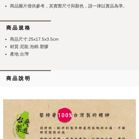
商品圖片僅供參考，其實際尺寸與顏色，請一律以實品為準。
商 品 規 格
商品尺寸:25x17.5x3.5cm
材質:尼龍.泡棉.塑膠
產地:台灣
商 品 說 明