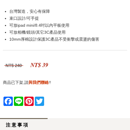
台灣製造，安心有保障
束口設計/可手提
可放ipad mini/8.4吋以內平板使用
可放相機/鏡頭/其它3C產品使用
10mm厚棉設計保護3C產品不受衝擊或震盪的傷害
NT$ 39
NT$ 240
商品已下架,請
與我們聯絡
!!
Facebook
Line
Pinterest
Twitter
注 意 事 項