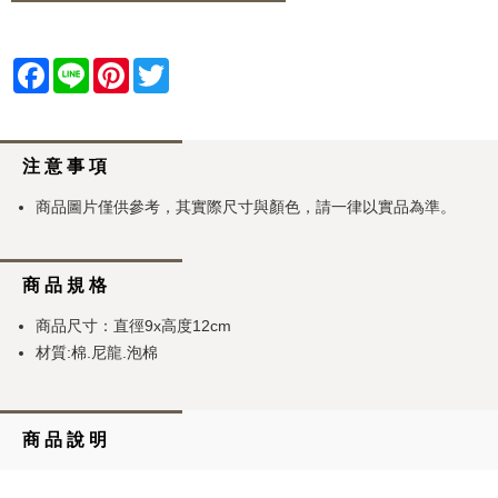
Facebook
Line
Pinterest
Twitter
注 意 事 項
商品圖片僅供參考，其實際尺寸與顏色，請一律以實品為準。
商 品 規 格
商品尺寸：直徑9x高度12cm
材質:棉.尼龍.泡棉
商 品 說 明