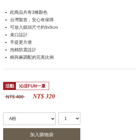
此商品共有3種顏色
台灣製造，安心有保障
可放入鏡頭尺寸約9x9cm
束口設計
手提更方便
泡棉防震設計
棉與麻調配的完美比例
活動
沁涼FUN一夏
NT$ 320
NT$ 400
加入購物袋