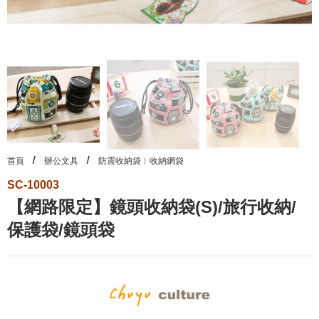
首頁
辦公文具
防震收納袋︱收納網袋
SC-10003
【網路限定】鏡頭收納袋(S)/旅行收納/
保護袋/鏡頭袋