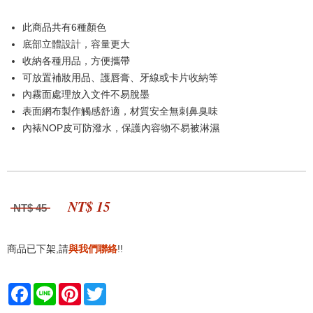
此商品共有6種顏色
底部立體設計，容量更大
收納各種用品，方便攜帶
可放置補妝用品、護唇膏、牙線或卡片收納等
內霧面處理放入文件不易脫墨
表面網布製作觸感舒適，材質安全無刺鼻臭味
內裱NOP皮可防潑水，保護內容物不易被淋濕
NT$ 15
NT$ 45
商品已下架,請
與我們聯絡
!!
Facebook
Line
Pinterest
Twitter