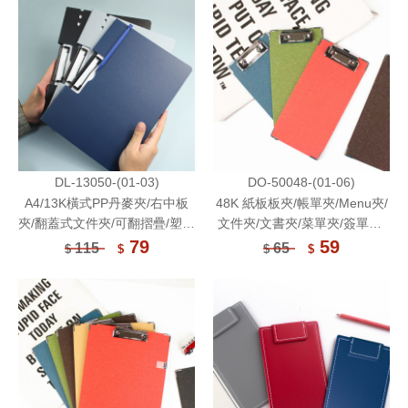
DL-13050-(01-03)
DO-50048-(01-06)
A4/13K橫式PP丹麥夾/右中板
48K 紙板板夾/帳單夾/Menu夾/
夾/翻蓋式文件夾/可翻摺疊/塑膠
文件夾/文書夾/菜單夾/簽單夾-
板夾/考卷夾/菜單夾/筆記板夾/
do it now
79
59
115
65
$
$
$
$
檔案資料夾