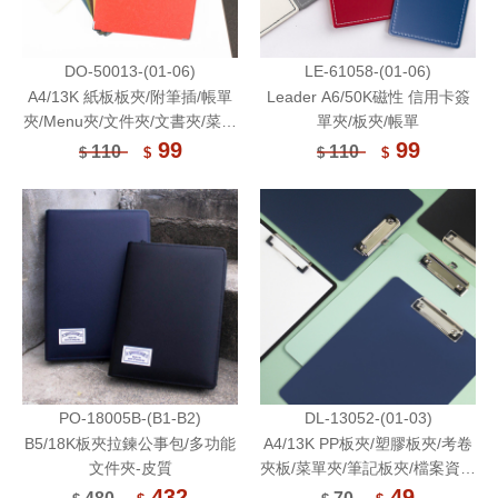
DO-50013-(01-06)
LE-61058-(01-06)
A4/13K 紙板板夾/附筆插/帳單
Leader A6/50K磁性 信用卡簽
夾/Menu夾/文件夾/文書夾/菜單
單夾/板夾/帳單
夾-do it now
99
99
110
110
$
$
$
$
PO-18005B-(B1-B2)
DL-13052-(01-03)
B5/18K板夾拉鍊公事包/多功能
A4/13K PP板夾/塑膠板夾/考卷
文件夾-皮質
夾板/菜單夾/筆記板夾/檔案資料
夾/書寫墊板
432
49