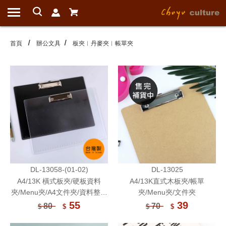
首頁
辦公文具
板夾︱丹麥夾︱帳單夾
DL-13058-(01-02)
DL-13025
A4/13K 橫式板夾/硬板資料
A4/13K直式木板夾/帳單
夾/Menu夾/A4文件夾/資料整理
夾/Menu夾/文件夾
收納/商務資料收納板
55
39
80
70
$
$
$
$