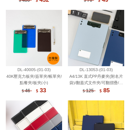
480
70
$
$
$
$
DL-40005-(01-03)
DL-13053-(01-03)
40K壓克力板夾/簽單夾/帳單夾/
A4/13K 直式PP丹麥夾(附名片
點餐夾/板夾(小)
袋)/翻蓋式文件夾/可翻摺疊/考
卷夾/菜單夾/筆記板夾/檔案資料
33
85
46
125
$
$
$
$
夾