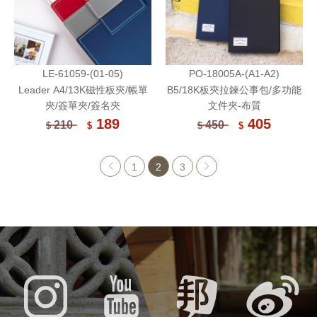
LE-61059-(01-05)
PO-18005A-(A1-A2)
Leader A4/13K磁性板夾/帳單
B5/18K板夾拉鍊公事包/多功能
夾/簽單夾/簽名夾
文件夾-布質
189
405
210
450
$
$
$
$
1
2
3