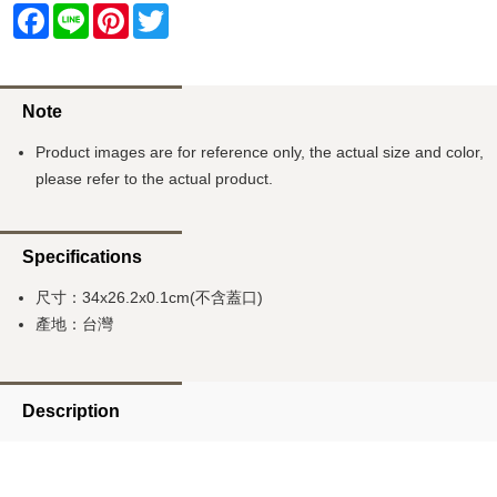
Facebook
Line
Pinterest
Twitter
Note
Product images are for reference only, the actual size and color,
please refer to the actual product.
Specifications
尺寸：34x26.2x0.1cm(不含蓋口)
產地：台灣
Description