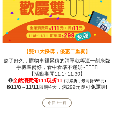
【雙11大採購，優惠二重奏】
熬了好久，購物車裡累積的清單就等這一刻來臨
手機準備好，看中看準不遲疑~🙋‍♀️💁‍♀️
【活動期間11.1~11.30】
➊
全館消費滿111現折11
(可累折，最高折555元)
➋
11
/8～11/11
限時4天，滿299元即可
免運
喔!
回上一頁