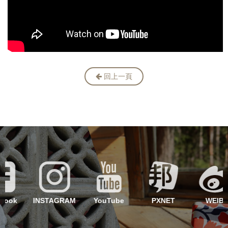
回上一頁
INSTAGRAM
YouTube
PXNET
WEIBO