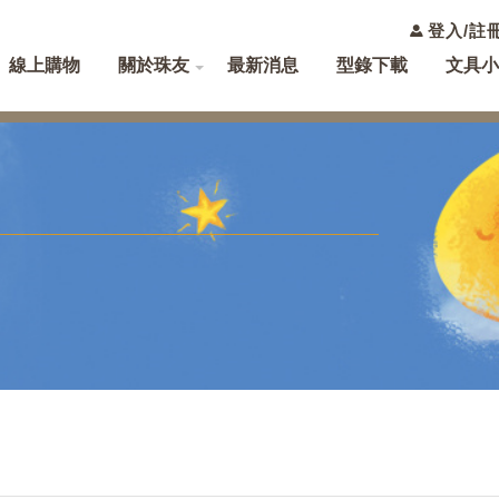
登入/註
線上購物
關於珠友
最新消息
型錄下載
文具小