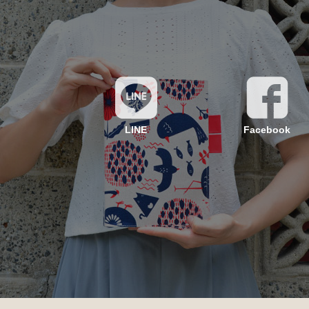
LINE
Facebook