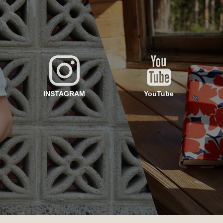
INSTAGRAM
YouTube