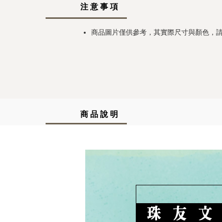
注 意 事 項
商品圖片僅供參考，其實際尺寸與顏色，
商 品 說 明