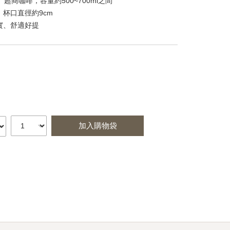
、超商咖啡，容量約500~700ml之間
杯口直徑約9cm
實、舒適好提
5
加入購物袋
st
itter