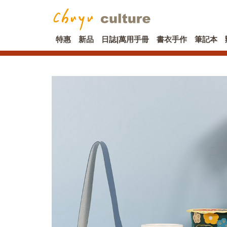
特惠
新品
日誌|萬用手冊
書衣手作
筆記本