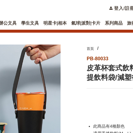
登入/註
辦公文具
學生文具
明星卡|相本
氣球|派對|卡片
系列商品
旅
首頁
PB-80033
皮革杯套式飲料
提飲料袋/減塑
此商品有4種顏色