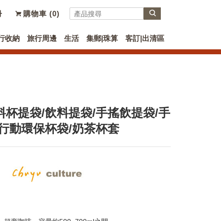
冊
購物車 (
0
)
行收納
旅行周邊
生活
集郵|珠算
客訂|出清區
杯提袋/飲料提袋/手搖飲提袋/手
行動環保杯袋/奶茶杯套