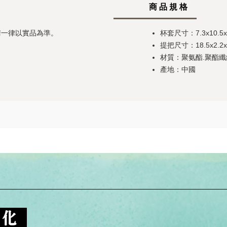
商 品 規 格
請一律以實品為準。
杯套尺寸：7.3x10.5x
提把尺寸：18.5x2.2x
材質：聚氨酯.聚酯纖
產地：中國