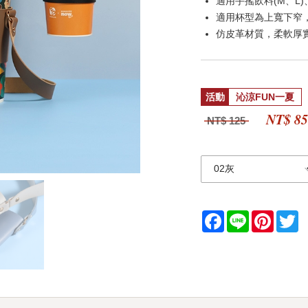
適用手搖飲料(M、L)
適用杯型為上寬下窄，
仿皮革材質，柔軟厚
活動
沁涼FUN一夏
NT$ 8
NT$ 125
Facebook
Line
Pintere
Tw