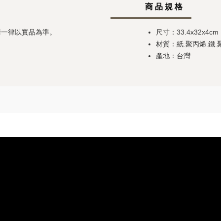
商 品 規 格
請一律以實品為準。
尺寸：33.4x32x4cm
材質：紙.聚丙烯.鐵.
產地：台灣