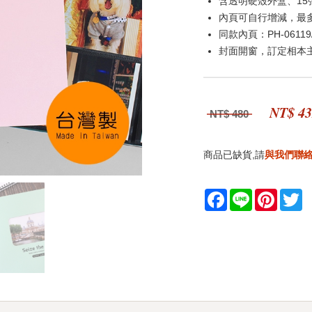
含透明硬殼外盒、15張
內頁可自行增減，最多可
同款內頁：PH-06119
封面開窗，訂定相本
NT$ 4
NT$ 480
商品已缺貨,請
與我們聯
Facebook
Line
Pintere
Tw