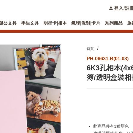
登入/註
辦公文具
學生文具
明星卡|相本
氣球|派對|卡片
系列商品
旅
首頁
PH-06631-B(01-03)
6K3孔相本(4x
簿/透明盒裝相
此商品共有3種顏色