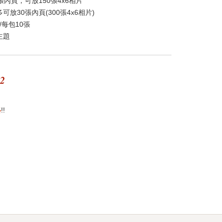
內頁，可放150張4x6相片
放30張內頁(300張4x6相片)
/每包10張
主題
32
絡
!!
st
itter