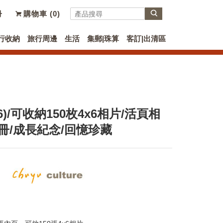
冊
購物車 (
0
)
行收納
旅行周邊
生活
集郵|珠算
客訂|出清區
6)/可收納150枚4x6相片/活頁相
冊/成長紀念/回憶珍藏