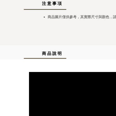
注 意 事 項
商品圖片僅供參考，其實際尺寸與顏色，
商 品 說 明