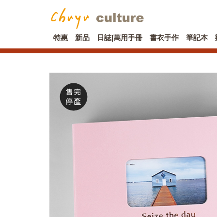
特惠
新品
日誌|萬用手冊
書衣手作
筆記本