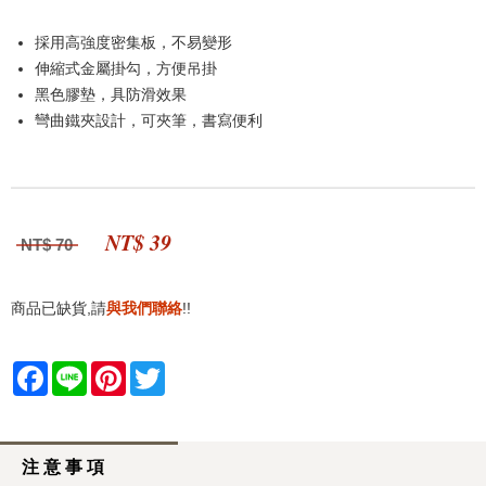
採用高強度密集板，不易變形
伸縮式金屬掛勾，方便吊掛
黑色膠墊，具防滑效果
彎曲鐵夾設計，可夾筆，書寫便利
NT$ 39
NT$ 70
商品已缺貨,請
與我們聯絡
!!
Facebook
Line
Pinterest
Twitter
注 意 事 項