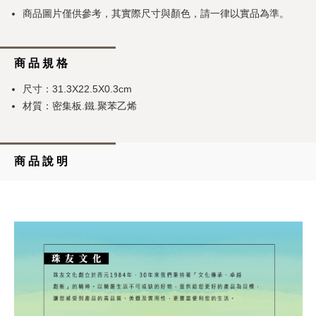
商品圖片僅供參考，其實際尺寸與顏色，請一律以實品為準。
商 品 規 格
尺寸：31.3X22.5X0.3cm
材質：密集板.鐵.聚苯乙烯
商 品 說 明