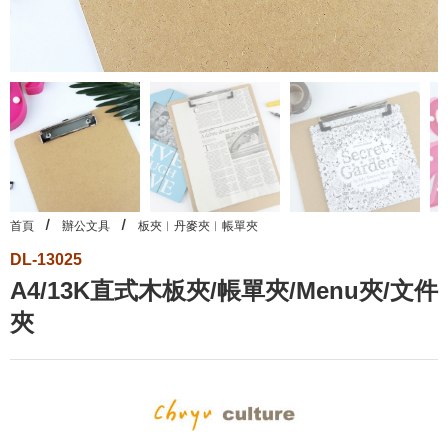
首頁
辦公文具
板夾︱丹麥夾︱帳單夾
DL-13025
A4/13K直式木板夾/帳單夾/Menu夾/文件
夾