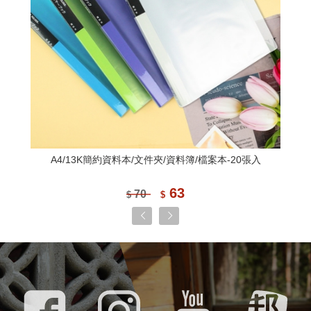
B5/18K企劃紙文件夾/多功能企劃本資料夾/透明磨砂質感
90
100
$
$