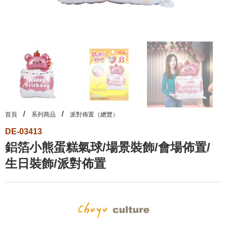
首頁
系列商品
派對佈置（總覽）
DE-03413
鋁箔小熊蛋糕氣球/場景裝飾/會場佈置/
生日裝飾/派對佈置