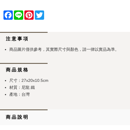
Facebook
Line
Pinterest
Twitter
注 意 事 項
商品圖片僅供參考，其實際尺寸與顏色，請一律以實品為準。
商 品 規 格
尺寸：27x20x10.5cm
材質：尼龍.鐵
產地：台灣
商 品 說 明