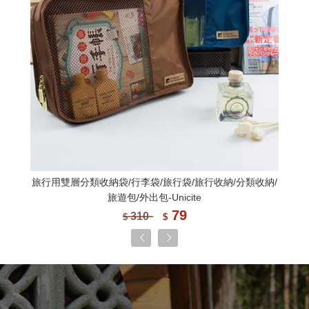
/旅行收納/分類收納/
旅行用浴室/盥洗收納袋/旅行收納/行李袋/
te
包/盥洗包/分類收納(L)-Unicit
89
470
$
$