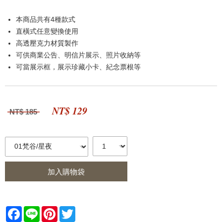
本商品共有4種款式
直橫式任意變換使用
高透壓克力材質製作
可供商業公告、明信片展示、照片收納等
可當展示框，展示珍藏小卡、紀念票根等
NT$ 129
NT$ 185
加入購物袋
Facebook
Line
Pinterest
Twitter