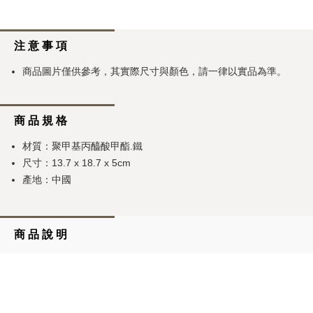
注 意 事 項
商品圖片僅供參考，其實際尺寸與顏色，請一律以實品為準。
商 品 規 格
材質：聚甲基丙醯酸甲酯.鐵
尺寸：13.7 x 18.7 x 5cm
產地：中國
商 品 說 明