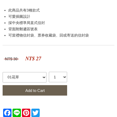
此商品共有3種款式
可愛插圖設計
採中央標準局直式信封
背面附郵遞區號表
可當禮物信封袋、票券收藏袋、回或寄送的信封袋
NT$ 27
NT$ 30
Add to Cart
Facebook
Line
Pinterest
Twitter