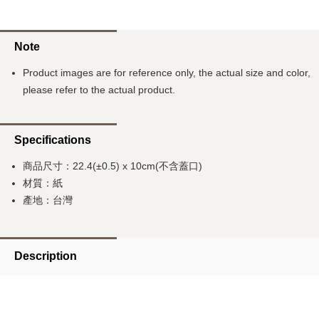
Note
Product images are for reference only, the actual size and color,
please refer to the actual product.
Specifications
商品尺寸：22.4(±0.5) x 10cm(不含蓋口)
材質：紙
產地：台灣
Description